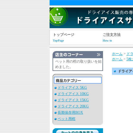
トップページ
ご注文方法
TopPage
How to
ホーム
>
ドラ
ホーム
>
5
ペット用の棺の取り扱いを始
めました。
ドライアイ
ドライアイス 5KG
ドライアイス 10KG
ドライアイス 15KG
ドライアイス 20KG
長期保存用BOX
ペット用棺