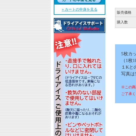
» カートの中身を見る
販売価格
購入数
5枚カ
（1枚
１Kと
写真は
※この商
ご了承く