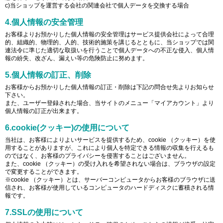
c)当ショップを運営する会社の関連会社で個人データを交換する場合
4.個人情報の安全管理
お客様よりお預かりした個人情報の安全管理はサービス提供会社によって合理
的、組織的、物理的、人的、技術的施策を講じるとともに、当ショップでは関
連法令に準じた適切な取扱いを行うことで個人データへの不正な侵入、個人情
報の紛失、改ざん、漏えい等の危険防止に努めます。
5.個人情報の訂正、削除
お客様からお預かりした個人情報の訂正・削除は下記の問合せ先よりお知らせ
下さい。
また、ユーザー登録された場合、当サイトのメニュー「マイアカウント」より
個人情報の訂正が出来ます。
6.cookie(クッキー)の使用について
当社は、お客様によりよいサービスを提供するため、cookie （クッキー）を使
用することがありますが、これにより個人を特定できる情報の収集を行えるも
のではなく、お客様のプライバシーを侵害することはございません。
また、cookie （クッキー）の受け入れを希望されない場合は、ブラウザの設定
で変更することができます。
※cookie （クッキー）とは、サーバーコンピュータからお客様のブラウザに送
信され、お客様が使用しているコンピュータのハードディスクに蓄積される情
報です。
7.SSLの使用について