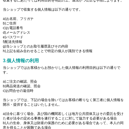
収集するにあたっては利用目的を明記の上、適法かつ公正な手段によります。
当ショップで収集する個人情報は以下の通りです。
a)お名前、フリガナ
b)ご住所
c)お電話番号
d)メールアドレス
e)パスワード
f)配送先情報
g)当ショップとのお取引履歴及びその内容
h)上記を組み合わせることで特定の個人が識別できる情報
3.個人情報の利用
当ショップではお客様からお預かりした個人情報の利用目的は以下の通りで
す。
a)ご注文の確認、照会
b)商品発送の確認、照会
c)お問合せの返信時
当ショップでは、下記の場合を除いてはお客様の断りなく第三者に個人情報を
開示・提供することはいたしません。
a)法令に基づく場合、及び国の機関若しくは地方公共団体又はその委託を受け
た者が法令の定める事務を遂行することに対して協力する必要がある場合
b)人の生命、身体又は財産の保護のために必要がある場合であって、本人の同
意を得ることが困難である場合