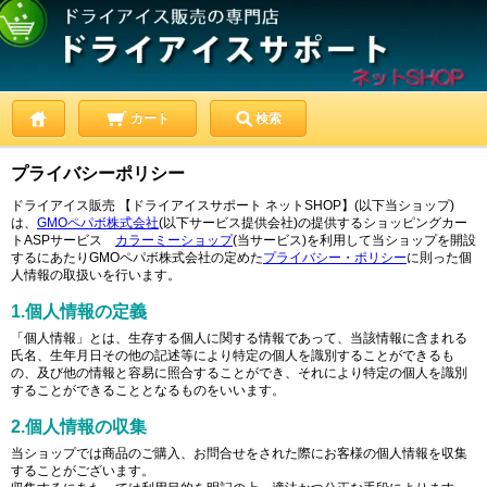
カート
検索
プライバシーポリシー
ドライアイス販売 【ドライアイスサポート ネットSHOP】(以下当ショップ)
は、
GMOペパボ株式会社
(以下サービス提供会社)の提供するショッピングカー
トASPサービス
カラーミーショップ
(当サービス)を利用して当ショップを開設
するにあたりGMOペパボ株式会社の定めた
プライバシー・ポリシー
に則った個
人情報の取扱いを行います。
1.個人情報の定義
「個人情報」とは、生存する個人に関する情報であって、当該情報に含まれる
氏名、生年月日その他の記述等により特定の個人を識別することができるも
の、及び他の情報と容易に照合することができ、それにより特定の個人を識別
することができることとなるものをいいます。
2.個人情報の収集
当ショップでは商品のご購入、お問合せをされた際にお客様の個人情報を収集
することがございます。